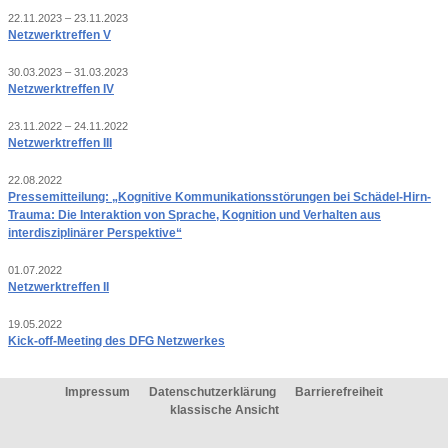
22.11.2023 – 23.11.2023
Netzwerktreffen V
30.03.2023 – 31.03.2023
Netzwerktreffen IV
23.11.2022 – 24.11.2022
Netzwerktreffen III
22.08.2022
Pressemitteilung: „Kognitive Kommunikationsstörungen bei Schädel-Hirn-
Trauma: Die Interaktion von Sprache, Kognition und Verhalten aus
interdisziplinärer Perspektive“
01.07.2022
Netzwerktreffen II
19.05.2022
Kick-off-Meeting des DFG Netzwerkes
Impressum
Datenschutzerklärung
Barrierefreiheit
klassische Ansicht