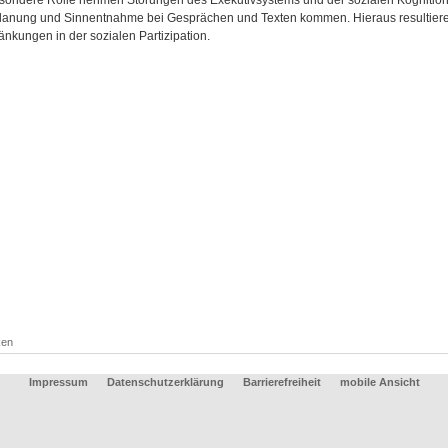
sondere Rolle nehmen Störungen des Exekutivsystems und der sozialen Kognition
Planung und Sinnentnahme bei Gesprächen und Texten kommen. Hieraus resultier
änkungen in der sozialen Partizipation.
ken
Impressum
Datenschutzerklärung
Barrierefreiheit
mobile Ansicht