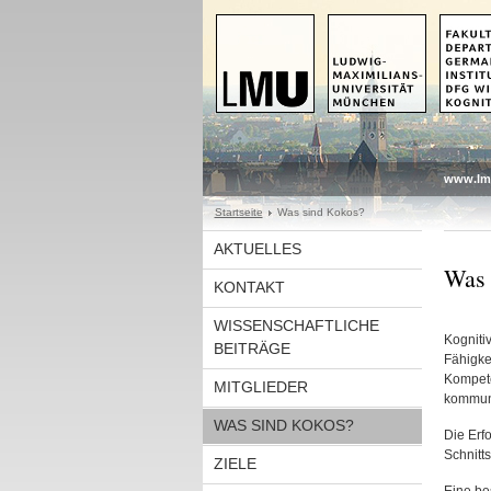
www.lm
Startseite
Was sind Kokos?
AKTUELLES
Was 
KONTAKT
WISSENSCHAFTLICHE
Kogniti
BEITRÄGE
Fähigke
Kompete
MITGLIEDER
kommuni
WAS SIND KOKOS?
Die Erf
Schnitt
ZIELE