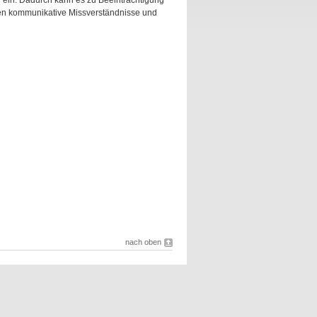
 ein. Dadurch kann es zu Beeinträchtigung
en kommunikative Missverständnisse und
nach oben