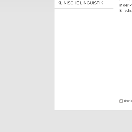
Eine be
KLINISCHE LINGUISTIK
in der 
Einschr
druc