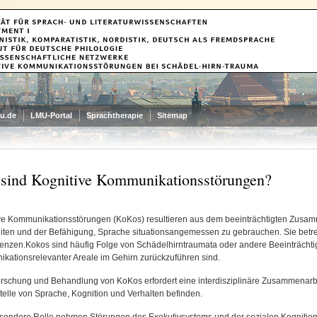
u.de
LMU-Portal
Sprachtherapie
Sitemap
sind Kognitive Kommunikationsstörungen?
ve Kommunikationsstörungen (KoKos) resultieren aus dem beeinträchtigten Zusamme
iten und der Befähigung, Sprache situationsangemessen zu gebrauchen. Sie betre
nzen.Kokos sind häufig Folge von Schädelhirntraumata oder andere Beeinträchti
kationsrelevanter Areale im Gehirn zurückzuführen sind.
orschung und Behandlung von KoKos erfordert eine interdisziplinäre Zusammenarbe
stelle von Sprache, Kognition und Verhalten befinden.